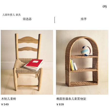
(0)
儿童和婴儿
家具
筛选器
排序
图片已更改为 1 / 6
图片已更改为 1 / 6
木制儿童椅
椭圆形藤条儿童置物架
¥ 549
¥ 839