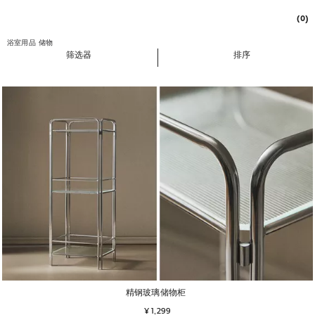
(0)
浴室用品
储物
筛选器
排序
精钢玻璃储物柜
¥ 1,299