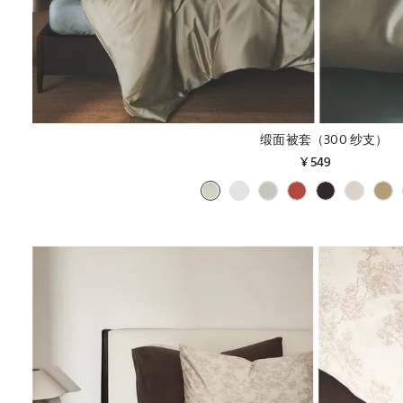
缎面被套（300 纱支）
¥ 549