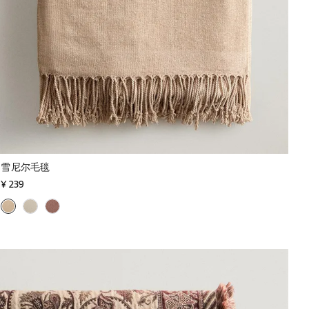
雪尼尔毛毯
¥ 239