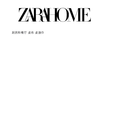
厨房和餐厅
桌布
桌旗巾