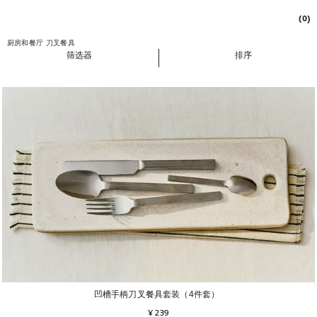
(0)
厨房和餐厅
刀叉餐具
筛选器
排序
凹槽手柄刀叉餐具套装（4件套）
¥ 239