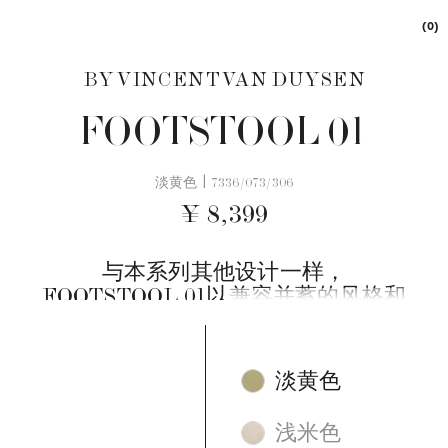
(0)
BY VINCENT VAN DUYSEN
FOOTSTOOL 01
|
淡黄色
7336/073/306
¥ 8,399
与本系列其他设计一样，
FOOTSTOOL 01以兼容并蓄的风格和
多样功能脱颖而出。既可装点房间，也
可提供一方安坐之所。
淡黄色
脚凳采用松木框架，加装豪华填充物和
弹簧，填充物混合羽绒和泡绵材质。以
浅米色
耐久为宗旨。