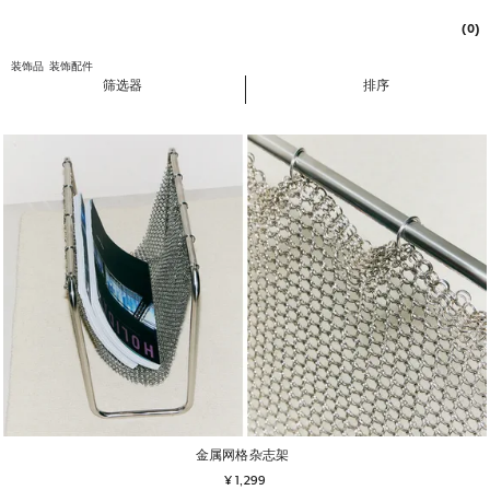
(0)
装饰品
装饰配件
筛选器
排序
金属网格杂志架
¥ 1,299