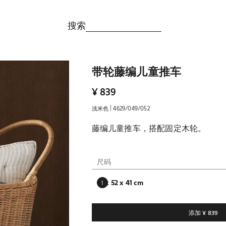
搜索
带轮藤编儿童推车
¥ 839
|
浅米色
4629/049/052
藤编儿童推车，搭配固定木轮。
尺码
61 x 52 x 41 cm
请输入购买数量
数量更新为 1 单位
添加
¥ 839