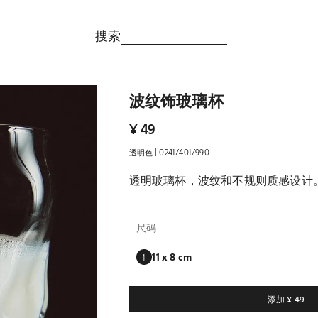
搜索
波纹饰玻璃杯
¥ 49
|
透明色
0241/401/990
透明玻璃杯，波纹和不规则质感设计
尺码
8 x 11 x 8 cm
请输入购买数量
数量更新为 1 单位
添加
¥ 49