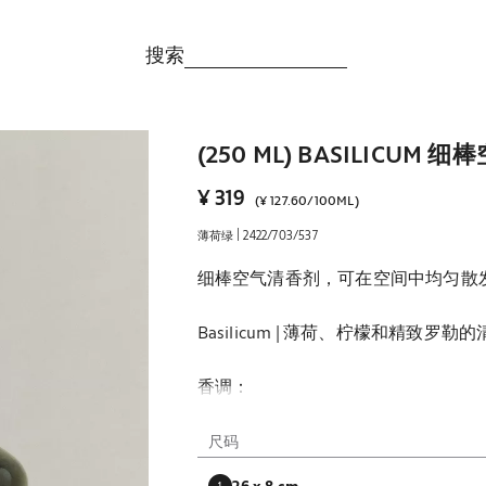
搜索
(250 ML) BASILICUM
¥ 319
(
¥ 127.60
/
100ML
)
|
薄荷绿
2422/703/537
细棒空气清香剂，可在空间中均匀散
Basilicum | 薄荷、柠檬和精致
香调：
前调：柠檬、桉树。
中调：薄荷、罗勒。
尺码
基调：香草、绿植调。