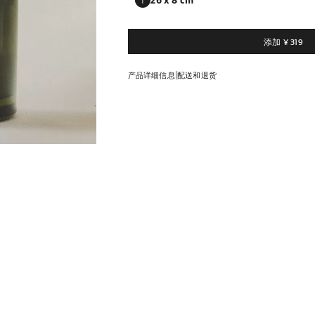
8 x 26 x 8 cm
请输入购买数量
数量更新为 1 单位
添加
¥ 319
|
产品详细信息
配送和退货