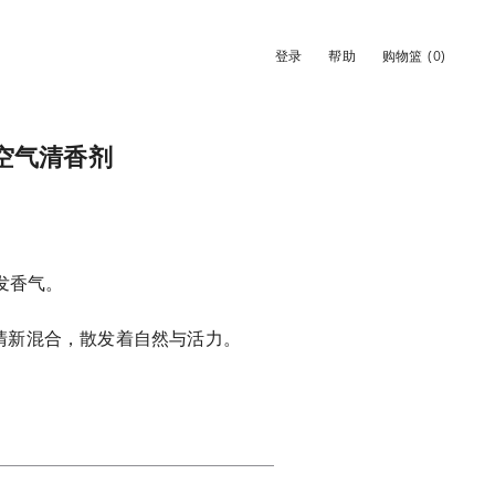
登录
帮助
购物篮
(0)
 细棒空气清香剂
发香气。
罗勒的清新混合，散发着自然与活力。