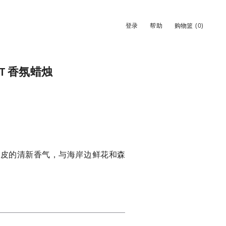
登录
帮助
购物篮
(0)
MOT 香氛蜡烛
弥漫着柑橘皮的清新香气，与海岸边鲜花和森
。