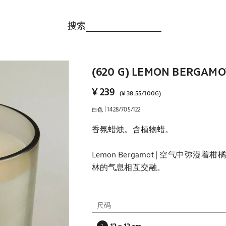
搜索
(620 G) LEMON BERGA
¥ 239
(
¥ 38.55
/
100G
)
|
白色
1428/705/122
香氛蜡烛。含植物蜡。
Lemon Bergamot | 空气中
林的气息相互交融。
香调：
前调：佛手柑、枸橼、柠檬、柠檬草
尺码
中调：花香、粉末。