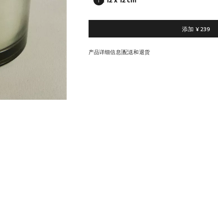
12 x 12 x 12 cm
基调：干燥木香、香根草、雪松木、
请输入购买数量
数量更新为 1 单位
添加
¥ 239
|
产品详细信息
配送和退货