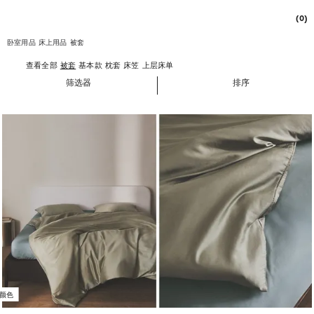
(0)
卧室用品
床上用品
被套
查看全部
被套
基本款
枕套
床笠
上层床单
筛选器
排序
颜色