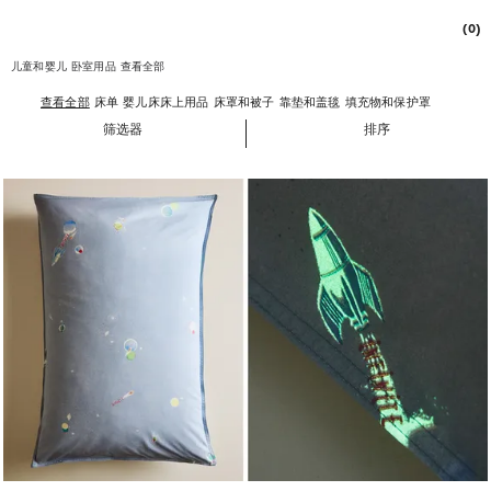
(0)
儿童和婴儿
卧室用品
查看全部
查看全部
床单
婴儿床床上用品
床罩和被子
靠垫和盖毯
填充物和保护罩
筛选器
排序